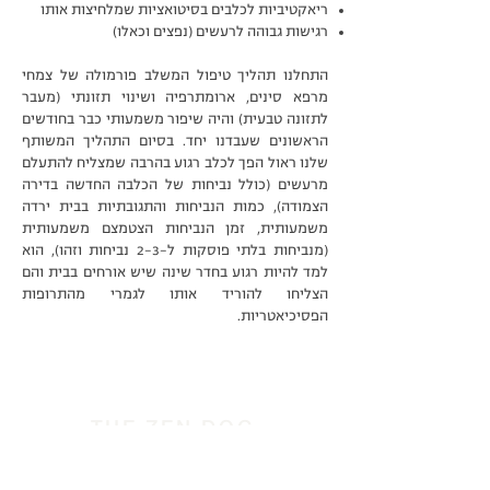
ריאקטיביות לכלבים בסיטואציות שמלחיצות אותו
רגישות גבוהה לרעשים (נפצים וכאלו)
התחלנו תהליך טיפול המשלב פורמולה של צמחי
מרפא סינים, ארומתרפיה ושינוי תזונתי (מעבר
לתזונה טבעית) והיה שיפור משמעותי כבר בחודשים
הראשונים שעבדנו יחד. בסיום התהליך המשותף
שלנו ראול הפך לכלב רגוע בהרבה שמצליח להתעלם
מרעשים (כולל נביחות של הכלבה החדשה בדירה
הצמודה), כמות הנביחות והתגובתיות בבית ירדה
משמעותית, זמן הנביחות הצטמצם משמעותית
(מנביחות בלתי פוסקות ל-2-3 נביחות וזהו), הוא
למד להיות רגוע בחדר שינה שיש אורחים בבית והם
הצליחו להוריד אותו לגמרי מהתרופות
הפסיכיאטריות.
THE ZEN DOG
רפואה
טבעית
לכלבים
052-8867667