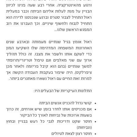
ורגוע מהאינטרקציה. אחרי רבע שעה פנינו לכיוון
הבניין על מנת לעלות אליהם הביתה וכבר במעלית
ראול התחיל לצבור סטרס וברגע שנכנסנו לדירה הוא
התחיל לנבוח ולחשוף שיניים. וכך העברנו את רוב
המפגש הראשון שלנו...
ראול אומץ בגיל שנתיים מעמותה ובארבע שנים
האחרונות המשפחה המדהימה שלו השקיעו המון
כדי לשקם אותו ולשפר את מצבו. זה כולל תהליך
ארוך עם שני מאלפים וגם טיפול וטרינרי/תרופתי
למשך שנתיים (בהם הוא קיבל פריזמה ולאחר מכן
ציפרלקס). היה שיפור בעקבות העבודה הקשה אך
למרות זאת החיים עם ראול נשארו מאתגרים ביותר.
התלונות העיקריות של הבעלים היו:
קושי גדול להכניס אנשים הביתה
אם מכניסים אותו לחדר בזמן שיש אורחים, זה כרוך
בשעות ארוכות של נביחות לאורך כל הביקור
חוסר שקט ודריכות לגבי כל רעש בבניין ובחוץ
(ונביחות)
חוסר רצון לצאת לטיולים