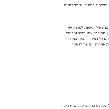
לשמור במקרר ולהוציא 30 דקות לפני שימוש. לנער היטב, לשים 1 פיפטה על פד כותנה
קרה של רגישות למוצר, יש
וצר זה אינו מוצר וטרינרי
 או כל בעיה רפואית אחרת |
 אחרות | מוצר זה אינו
 אספלט או כלב טבע שרץ ביער,