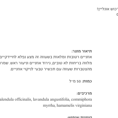
ש אונליין!
תיאור מוצר:
אוזניים רטובות ומלאות בשעווה זה מצע נפלא לחיידקיי
ם
מלווה בריחות לא טובים, גירוד אוזניים וניעור ראש. שמר
מהצטברות שעווה עם תכשיר טבעי לניקוי אוזניים.
כמות:
50 מ״ל
מרכיבים:
alendula officinalis, lavandula angustifolia, commiphora
myrrha, hamamelis virginiana
הנחיות שימוש: