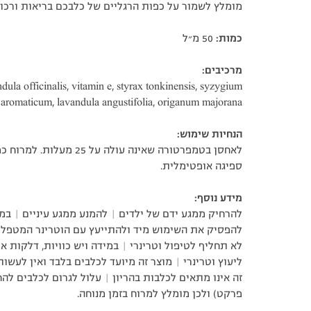
ת
מומלץ לשמור על כפות הרגליים של כלבכם בריאות ורכות
כמות:
50 מ״ל
מרכיבים:
ndula officinalis, vitamin e, styrax tonkinensis, syzygium
aromaticum, lavandula angustifolia, origanum majorana
הנחיות שימוש:
לאחסן בטמפרטורה שאינה עולה
ספיגה אופטימלית.
מידע נוסף:
להרחיק ממגע ידם של ילדים |
להמנע ממגע עיניים |
במק
להפסיק את השימוש מיד ולהתייעץ עם הוטרינר המטפל 
לא תחליף לטיפול וטרינרי |
במידה ויש כוויות, דלקות א
ליעוץ וטרינרי |
מוצר זה מיועד לכלבים בלבד ואין לעשו
זה אינו מתאים לכלבות בהריון |
עלול לגרום לכלבים לה
פרקט) ולכן מומלץ למרוח בזמן מנוחה.