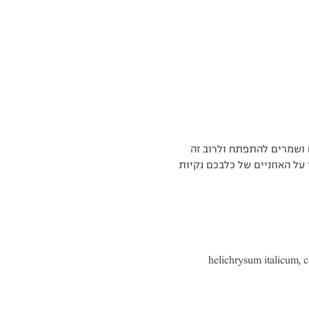
ם ושמרים להתפתח ולרוב זה
ו על האוזניים של כלבכם נקיות
helichrysum italicum, c