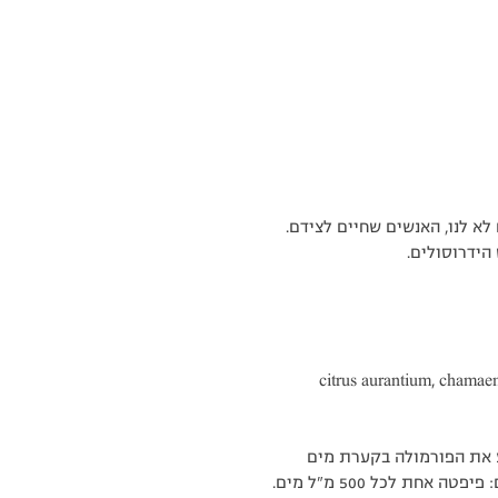
לא לנו, האנשים שחיים לצידם.
הידרוסולים.
citrus aurantium, chamaem
ע את הפורמולה בקערת מים
נפרדת כדי לאפשר לכלב בחירה עצמית. מינונים מומלצים: פיפטה אחת לכל 500 מ"ל מים.